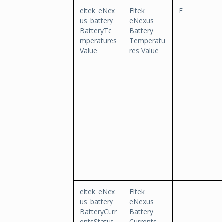
eltek_eNex
Eltek
F
us_battery_
eNexus
BatteryTe
Battery
mperatures
Temperatu
Value
res Value
eltek_eNex
Eltek
us_battery_
eNexus
BatteryCurr
Battery
entsStatus
Currents