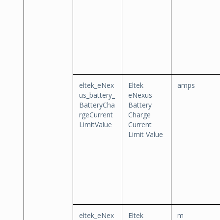
eltek_eNex
Eltek
amps
us_battery_
eNexus
BatteryCha
Battery
rgeCurrent
Charge
LimitValue
Current
Limit Value
eltek_eNex
Eltek
m