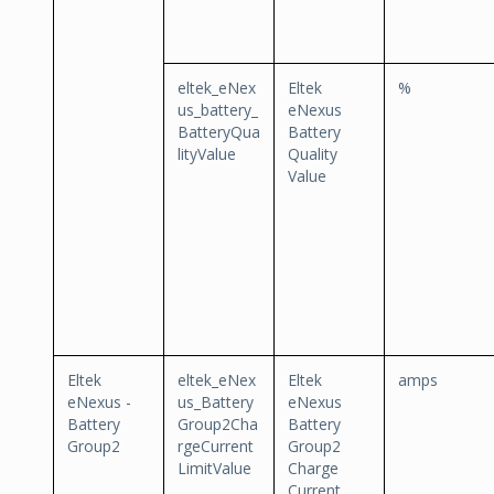
eltek_eNex
Eltek
%
us_battery_
eNexus
BatteryQua
Battery
lityValue
Quality
Value
Eltek
eltek_eNex
Eltek
amps
eNexus -
us_Battery
eNexus
Battery
Group2Cha
Battery
Group2
rgeCurrent
Group2
LimitValue
Charge
Current