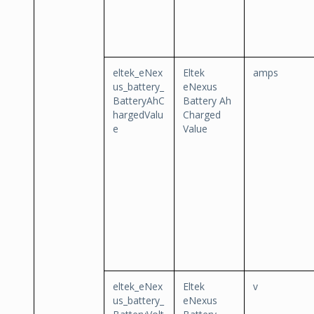
eltek_eNex
Eltek
amps
us_battery_
eNexus
BatteryAhC
Battery Ah
hargedValu
Charged
e
Value
eltek_eNex
Eltek
v
us_battery_
eNexus