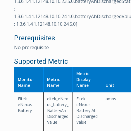
1.3.6.1.4.1.12148.10.10.23.5.0,batteryAhDischargedSta
:
1.3.6.1.4.1.12148.10.10.24.1.0,batteryAhDischargedVal
: 1.3.6.1.4.1.12148.10.10.24.5.0]
Prerequisites
No prerequisite
Supported Metric
Metric
Monitor
Metric
Display
Name
Name
Name
Unit
Eltek
eltek_eNex
Eltek
amps
eNexus -
us_battery_
eNexus
Battery
BatteryAh
Battery Ah
Discharged
Discharged
Value
Value