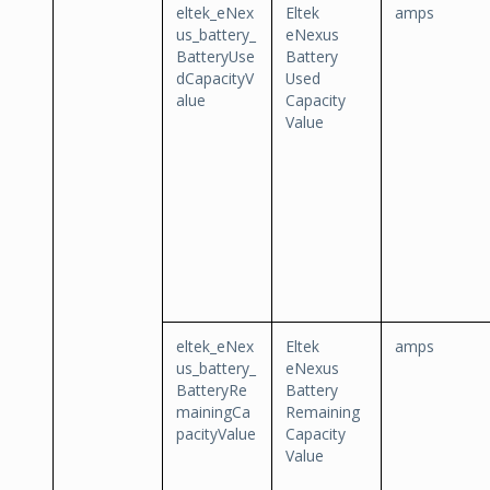
eltek_eNex
Eltek
amps
us_battery_
eNexus
BatteryUse
Battery
dCapacityV
Used
alue
Capacity
Value
eltek_eNex
Eltek
amps
us_battery_
eNexus
BatteryRe
Battery
mainingCa
Remaining
pacityValue
Capacity
Value