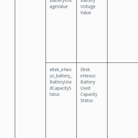
BatteryVolt
Battery
ageValue
Voltage
Value
eltek_eNex
Eltek
us_battery_
eNexus
BatteryUse
Battery
dCapacityS
Used
tatus
Capacity
Status